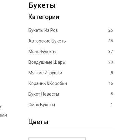
Букеты
Категории
Букеты Из Роз
26
Авторские Букеты
36
Моно-Букеты
37
Воздушные Шары
20
Мягкие Игрушки
8
Корзины&Коробки
16
Букет Невесты
5
Смак Букеты
1
я
ами
Цветы